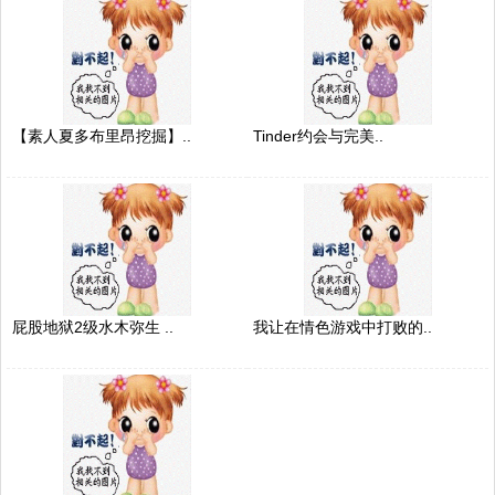
【素人夏多布里昂挖掘】..
Tinder约会与完美..
屁股地狱2级水木弥生 ..
我让在情色游戏中打败的..